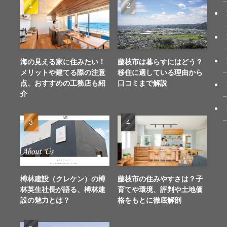
海の見える家に住みたい！
藤枝市は暮らすにはどう？
メリットや建てる際の注意
移住に適している理由から
点、おすすめの工務店も紹
口コミまで解説
介
榑林建設（クレケン）の榑
藤枝市の住みやすさは？子
林英生社長が語る、榑林建
育てや環境、評判や土地価
設の魅力とは？
格をもとに徹底解剖