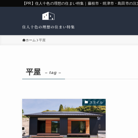
【PR】住人十色の理想の住まい特集｜藤枝市・焼津市・島田市の注
ホーム
平屋
平屋
– tag –
スタイル