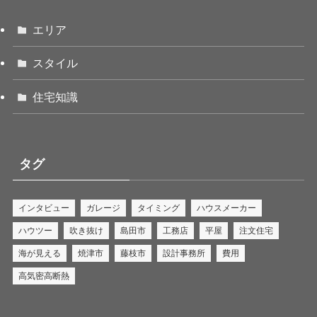
エリア
スタイル
住宅知識
タグ
インタビュー
ガレージ
タイミング
ハウスメーカー
ハウツー
吹き抜け
島田市
工務店
平屋
注文住宅
海が見える
焼津市
藤枝市
設計事務所
費用
高気密高断熱