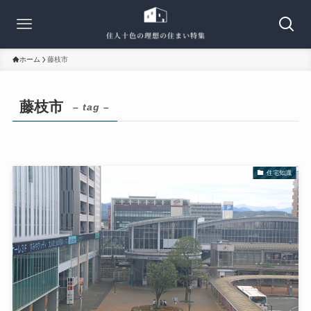
ホーム
藤枝市
藤枝市
– tag –
住宅知識