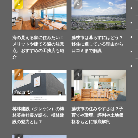
海の見える家に住みたい！
藤枝市は暮らすにはどう？
メリットや建てる際の注意
移住に適している理由から
点、おすすめの工務店も紹
口コミまで解説
介
榑林建設（クレケン）の榑
藤枝市の住みやすさは？子
林英生社長が語る、榑林建
育てや環境、評判や土地価
設の魅力とは？
格をもとに徹底解剖