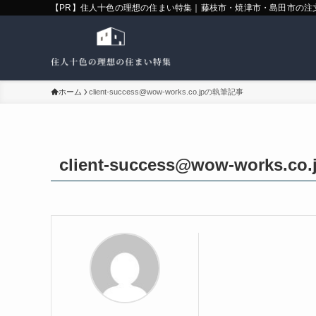
【PR】住人十色の理想の住まい特集｜藤枝市・焼津市・島田市の注
ホーム
client-success@wow-works.co.jpの執筆記事
client-success@wow-works.co.