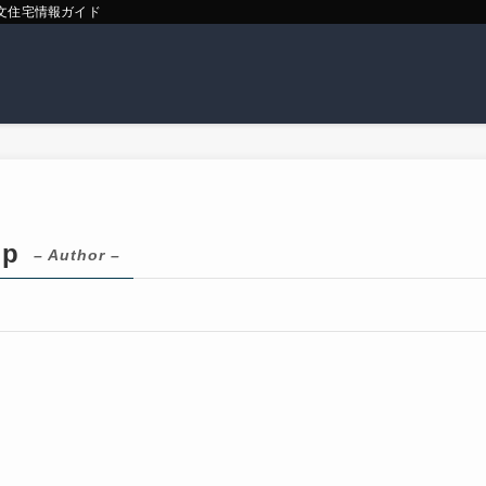
文住宅情報ガイド
jp
– Author –